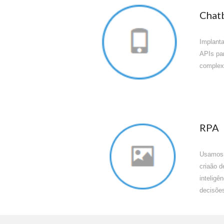
Chat
Implanta
APIs par
complex
RPA
Usamos 
criaão 
inteligê
decisões