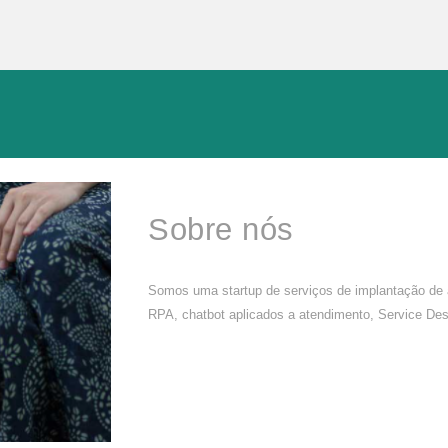
Sobre nós
Somos uma startup de serviços de implantação de
RPA, chatbot aplicados a atendimento, Service De